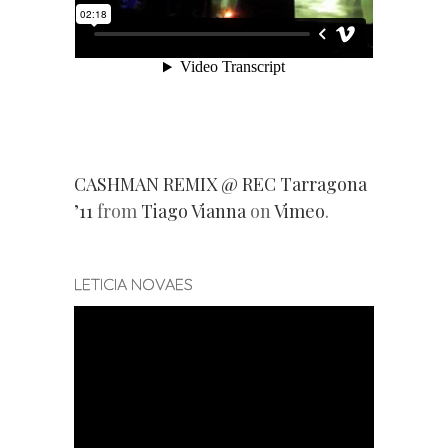
CASHMAN REMIX @ REC Tarragona
’11
from
Tiago Vianna
on
Vimeo
.
LETICIA NOVAES