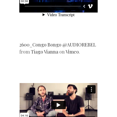
o
2600_Congo Bongo @AUDIOREBEL
from
Tiago Vianna
on
Vimeo
.