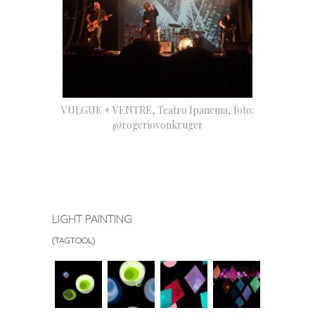
VULGUE + VENTRE, Teatro Ipanema, foto:
@rogeriovonkruger
LIGHT PAINTING
(TAGTOOL)