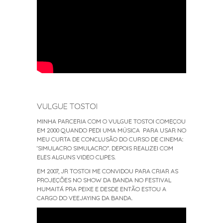
VULGUE TOSTOI
MINHA PARCERIA COM O VULGUE TOSTOI COMEÇOU
EM 2000 QUANDO PEDI UMA MÚSICA PARA USAR NO
MEU CURTA DE CONCLUSÃO DO CURSO DE CINEMA:
‘SIMULACRO SIMULACRO”. DEPOIS REALIZEI COM
ELES ALGUNS VIDEO CLIPES.
EM 2007, JR TOSTOI ME CONVIDOU PARA CRIAR AS
PROJEÇÕES NO SHOW DA BANDA NO FESTIVAL
HUMAITÁ PRA PEIXE E DESDE ENTÃO ESTOU A
CARGO DO VEEJAYING DA BANDA.